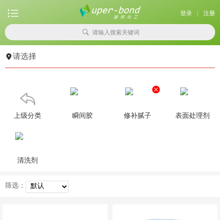

登录
|
注册

请输入搜索关键词

请选择


上级分类
瞬间胶
修补腻子
表面处理剂
清洗剂
筛选：