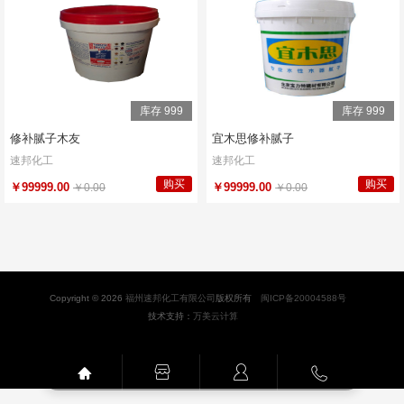
库存 999
库存 999
修补腻子木友
宜木思修补腻子
速邦化工
速邦化工
购买
购买
￥99999.00
￥99999.00
￥0.00
￥0.00
Copyright © 2026
福州速邦化工有限公司
版权所有
闽ICP备20004588号
技术支持：
万美云计算



