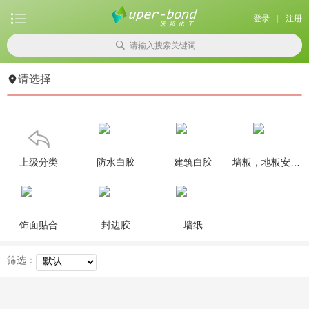

登录
|
注册

请输入搜索关键词

请选择

上级分类
防水白胶
建筑白胶
墙板，地板安装用胶
饰面贴合
封边胶
墙纸
筛选：