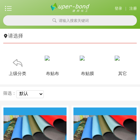

登录
|
注册

请输入搜索关键词

请选择

上级分类
布贴布
布贴膜
其它
筛选：