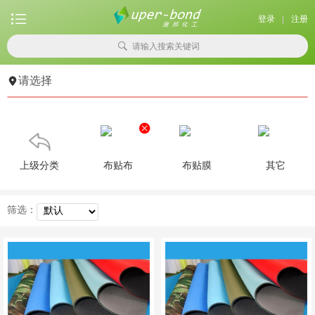

登录
|
注册

请输入搜索关键词

请选择


上级分类
布贴布
布贴膜
其它
筛选：