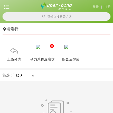

登录
|
注册

请输入搜索关键词

请选择


上级分类
动力总程及底盘
钣金及焊装
筛选：
