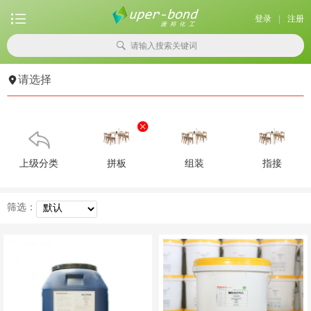

登录
|
注册

请输入搜索关键词

请选择


上级分类
拼板
组装
指接
筛选：